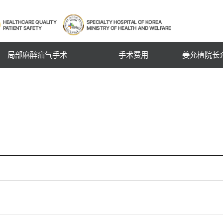
局部麻醉疝气手术
手术费用
姜允植院长