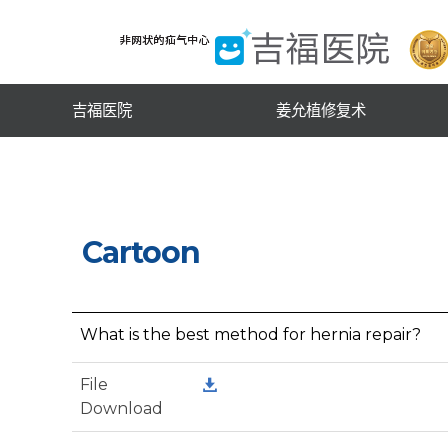
吉福医院
姜允植修复术
Cartoon
What is the best method for hernia repair?
File
Download